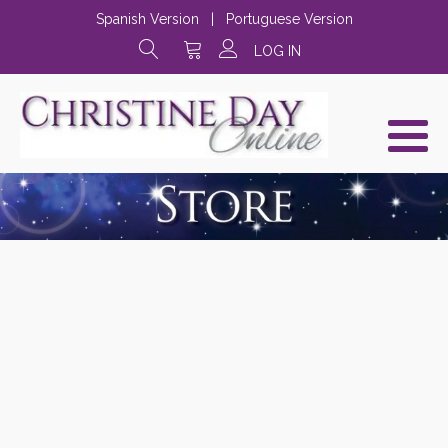
Spanish Version
|
Portuguese Version
LOG IN