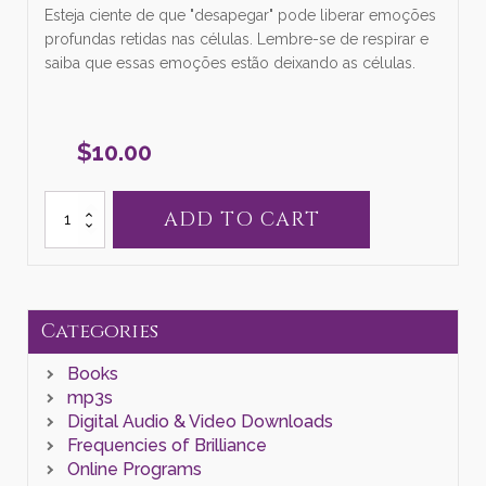
Esteja ciente de que "desapegar" pode liberar emoções
profundas retidas nas células. Lembre-se de respirar e
saiba que essas emoções estão deixando as células.
$
10.00
MP3
ADD TO CART
Letting
Go,
Portuguese
Translation
quantity
Categories
Books
mp3s
Digital Audio & Video Downloads
Frequencies of Brilliance
Online Programs